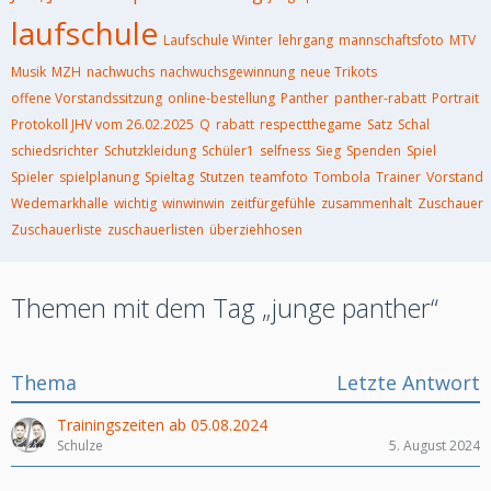
laufschule
Laufschule Winter
lehrgang
mannschaftsfoto
MTV
Musik
MZH
nachwuchs
nachwuchsgewinnung
neue Trikots
offene Vorstandssitzung
online-bestellung
Panther
panther-rabatt
Portrait
Protokoll JHV vom 26.02.2025
Q
rabatt
respectthegame
Satz
Schal
schiedsrichter
Schutzkleidung
Schüler1
selfness
Sieg
Spenden
Spiel
Spieler
spielplanung
Spieltag
Stutzen
teamfoto
Tombola
Trainer
Vorstand
Wedemarkhalle
wichtig
winwinwin
zeitfürgefühle
zusammenhalt
Zuschauer
Zuschauerliste
zuschauerlisten
überziehhosen
Themen mit dem Tag „junge panther“
Thema
Letzte Antwort
Trainingszeiten ab 05.08.2024
Schulze
5. August 2024