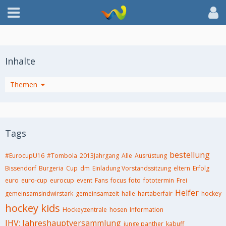
Inhalte
Themen
Tags
bestellung
#EurocupU16
#Tombola
2013Jahrgang
Alle
Ausrüstung
Bissendorf
Burgeria
Cup
dm
Einladung Vorstandssitzung
eltern
Erfolg
euro
euro-cup
eurocup
event
Fans
focus
foto
fototermin
Frei
Helfer
gemeinsamsindwirstark
gemeinsamzeit
halle
hartaberfair
hockey
hockey kids
Hockeyzentrale
hosen
Information
JHV; Jahreshauptversammlung
junge panther
kabuff